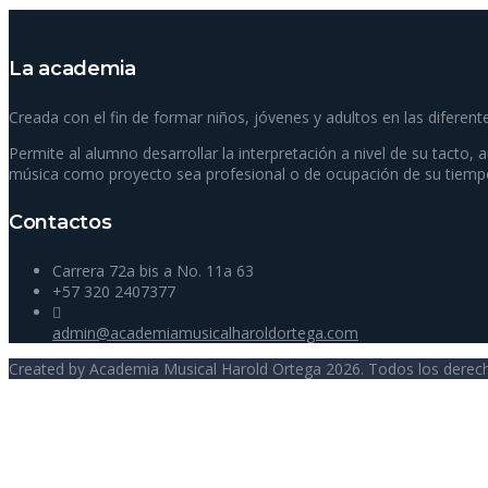
La academia
Creada con el fin de formar niños, jóvenes y adultos en las diferent
Permite al alumno desarrollar la interpretación a nivel de su tacto, 
música como proyecto sea profesional o de ocupación de su tiempo
Contactos
Carrera 72a bis a No. 11a 63
+57 320 2407377
admin@academiamusicalharoldortega.com
Created by
Academia Musical Harold Ortega
2026. Todos los derec