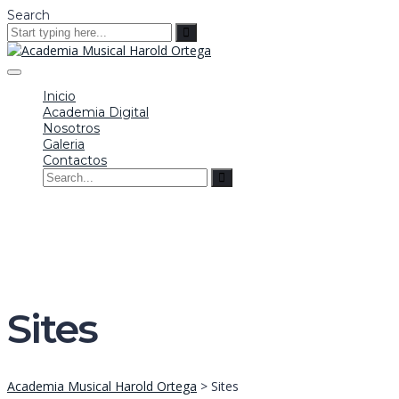
Search
Toggle
navigation
Inicio
Academia Digital
Nosotros
Galeria
Contactos
Inicio
Academia Digital
Nosotros
Galeria
Contactos
Sites
Academia Musical Harold Ortega
>
Sites