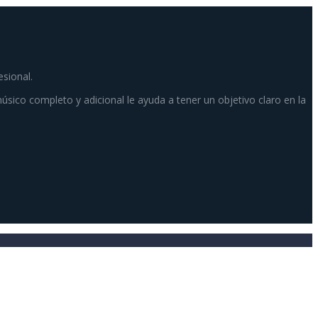
esional.
músico completo y adicional le ayuda a tener un objetivo claro en la