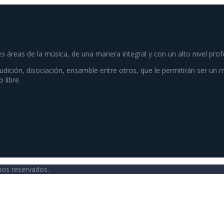
es áreas de la música, de una manera integral y con un alto nivel prof
audición, disociación, ensamble entre otros, que le permitirán ser un 
 libre.
hos reservados.