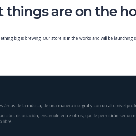
 things are on the h
thing big is brewing! Our store is in the works and will be launching 
es áreas de la música, de una manera integral y con un alto nivel prof
audición, disociación, ensamble entre otros, que le permitirán ser un 
 libre.