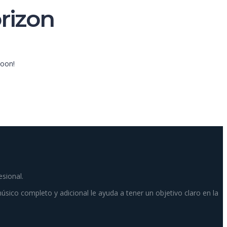
orizon
soon!
esional.
músico completo y adicional le ayuda a tener un objetivo claro en la